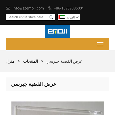

info@szemoji.com
+86-15989385001


العربية

Toggl
عرض القضية جيرسي
>
المنتجات
>
منزل
عرض القضية جيرسي